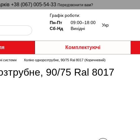
рків +38 (067) 005-54-33
Передзвонити вам?
Графік роботи:
Пн-Пт
09:00–18:00
Укр
Сб-Нд
Вихідні
ля
Комплектуючі
ні системи
Коліно однорозтрубне, 90/75 Ral 8017 (Коричневий)
озтрубне, 90/75 Ral 8017