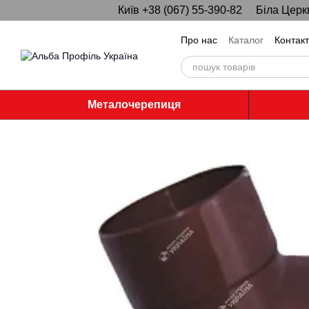
Київ +38 (067) 55-390-82
Біла Церк
Перейти до основного контенту
Про нас
Каталог
Контак
Металочерепиця