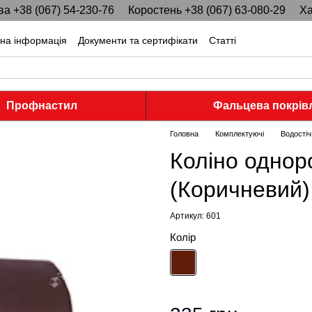
ва +38 (067) 54-230-76
Коростень +38 (067) 63-080-29
Ха
тна інформація
Документи та сертифікати
Статті
Профнастил
Фальцева покрів
Головна
Комплектуючі
Водостіч
Коліно однор
(Коричневий)
Артикул: 601
Колір