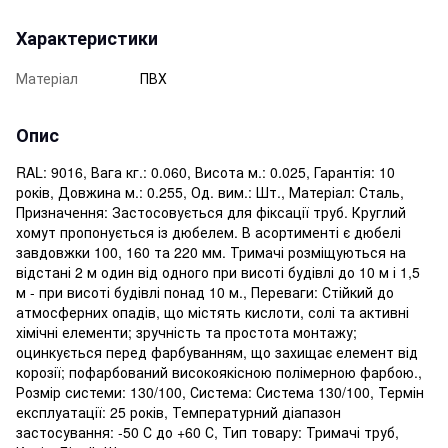
Характеристики
Матеріал
ПВХ
Опис
RAL: 9016, Вага кг.: 0.060, Висота м.: 0.025, Гарантія: 10
років, Довжина м.: 0.255, Од. вим.: Шт., Матеріал: Сталь,
Призначення: Застосовується для фіксації труб. Круглий
хомут пропонується із дюбелем. В асортименті є дюбелі
завдовжки 100, 160 та 220 мм. Тримачі розміщуються на
відстані 2 м один від одного при висоті будівлі до 10 м і 1,5
м - при висоті будівлі понад 10 м., Переваги: ​​Стійкий до
атмосферних опадів, що містять кислоти, солі та активні
хімічні елементи; зручність та простота монтажу;
оцинкується перед фарбуванням, що захищає елемент від
корозії; пофарбований високоякісною полімерною фарбою.,
Розмір системи: 130/100, Система: Система 130/100, Термін
експлуатації: 25 років, Температурний діапазон
застосування: -50 С до +60 С, Тип товару: Тримачі труб,