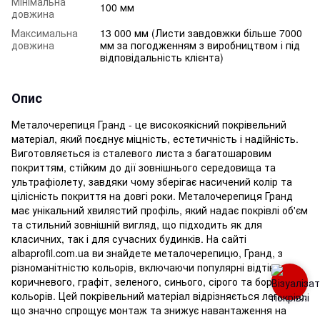
Мінімальна
100 мм
довжина
Максимальна
13 000 мм (Листи завдовжки більше 7000
довжина
мм за погодженням з виробництвом і під
відповідальність клієнта)
Опис
Металочерепиця Гранд - це високоякісний покрівельний
матеріал, який поєднує міцність, естетичність і надійність.
Виготовляється із сталевого листа з багатошаровим
покриттям, стійким до дії зовнішнього середовища та
ультрафіолету, завдяки чому зберігає насичений колір та
цілісність покриття на довгі роки. Металочерепиця Гранд
має унікальний хвилястий профіль, який надає покрівлі об'єм
та стильний зовнішній вигляд, що підходить як для
класичних, так і для сучасних будинків. На сайті
albaprofil.com.ua ви знайдете металочерепицю, Гранд, з
різноманітністю кольорів, включаючи популярні відтінки
коричневого, графіт, зеленого, синього, сірого та бордового
кольорів. Цей покрівельний матеріал відрізняється легкістю,
що значно спрощує монтаж та знижує навантаження на