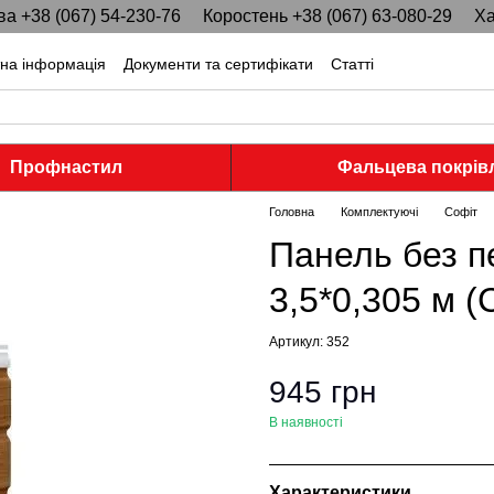
ва +38 (067) 54-230-76
Коростень +38 (067) 63-080-29
Ха
тна інформація
Документи та сертифікати
Статті
Профнастил
Фальцева покрів
Головна
Комплектуючі
Софіт
Панель без 
3,5*0,305 м (
Артикул: 352
945 грн
В наявності
Характеристики