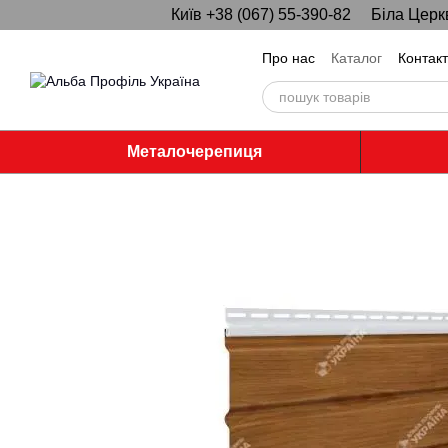
Київ +38 (067) 55-390-82
Біла Церк
Перейти до основного контенту
Про нас
Каталог
Контак
Металочерепиця