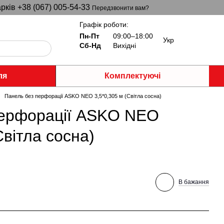
рків +38 (067) 005-54-33
Передзвонити вам?
Графік роботи:
Пн-Пт
09:00–18:00
Укр
Сб-Нд
Вихідні
ля
Комплектуючі
Панель без перфорації ASKO NEO 3,5*0,305 м (Світла сосна)
перфорації ASKO NEO
Світла сосна)
В бажання